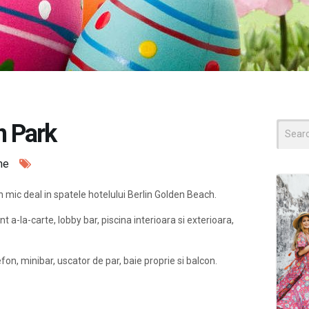
n Park
Search
for:
ne
 mic deal in spatele hotelului Berlin Golden Beach.
t a-la-carte, lobby bar, piscina interioara si exterioara,
efon, minibar, uscator de par, baie proprie si balcon.