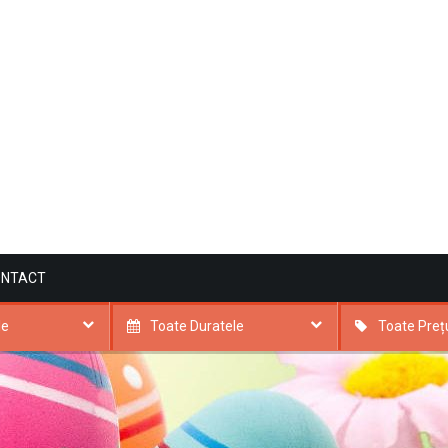
ONTACT
le
Toate Duratele
Toate Prețu